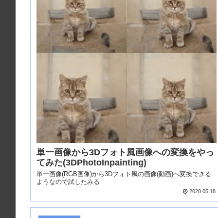
単一画像から3Dフォト風画像への変換をやっ
てみた(3DPhotoInpainting)
単一画像(RGB画像)から3Dフォト風の画像(動画)へ変換できる
ようなので試したみる
2020.05.18