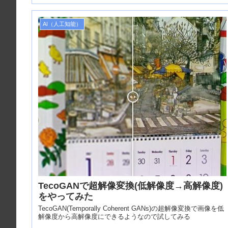
AI（人工知能）
TecoGANで超解像変換(低解像度→高解像度)
をやってみた
TecoGAN(Temporally Coherent GANs)の超解像変換で画像を低
解像度から高解像度にできるようなので試してみる