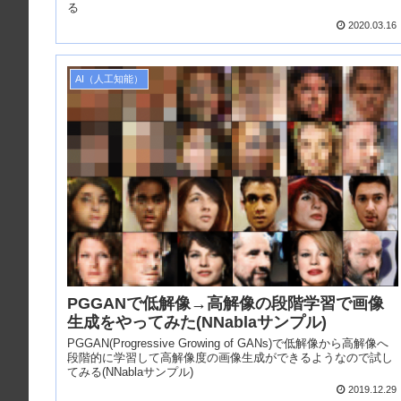
る
2020.03.16
AI（人工知能）
PGGANで低解像→高解像の段階学習で画像
生成をやってみた(NNablaサンプル)
PGGAN(Progressive Growing of GANs)で低解像から高解像へ
段階的に学習して高解像度の画像生成ができるようなので試し
てみる(NNablaサンプル)
2019.12.29