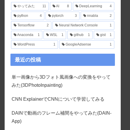
やってみた
11
AI
8
DeepLearning
4
python
4
pytorch
3
nnabla
2
Tensorflow
2
Neural Network Console
1
Anaconda
1
WSL
1
github
1
gist
1
WordPress
1
GoogleAdsense
1
最近の投稿
単一画像から3Dフォト風画像への変換をやって
みた(3DPhotoInpainting)
CNN ExplainerでCNNについて学習してみる
DAINで動画のフレーム補間をやってみた(DAIN-
App)