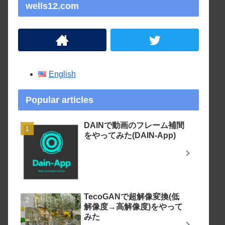
wells12.com
English
Popular articles
DAINで動画のフレーム補間
をやってみた(DAIN-App)
TecoGANで超解像変換(低
解像度→高解像度)をやって
みた