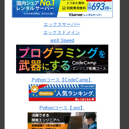
エックスサーバー
エックスドメイン
wpX Speed
Pythonコース【CodeCamp】
Pythonコース【.pro】