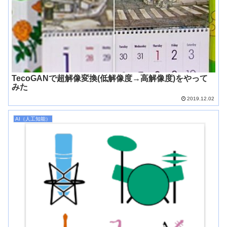
TecoGANで超解像変換(低解像度→高解像度)をやって
みた
2019.12.02
AI（人工知能）